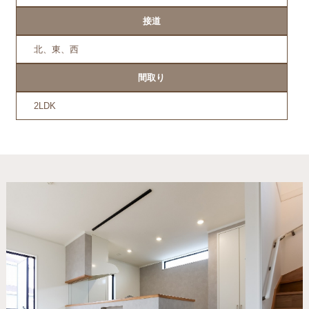
接道
北、東、西
間取り
2LDK