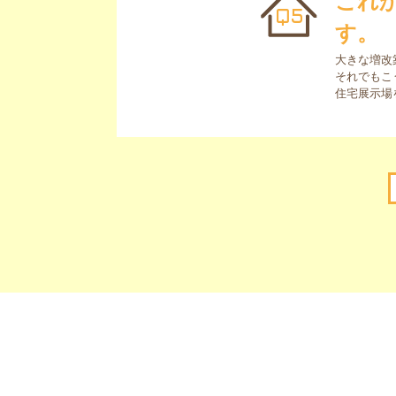
これ
Q5
す。
大きな増改
それでもこ
住宅展示場