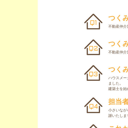
つく
Q1
不動産仲介
つく
Q2
不動産仲介
つく
Q3
ハウスメー
ました。
建築士を始
担当
Q4
小さいなが
謝いたしま