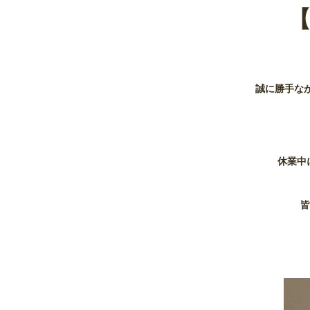
【
誠に勝手なか
休業中
皆