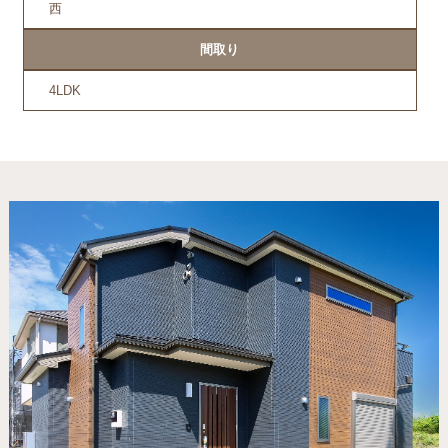
西
間取り
4LDK