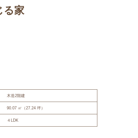
じる家
木造2階建
90.07 ㎡（27.24 坪）
４LDK