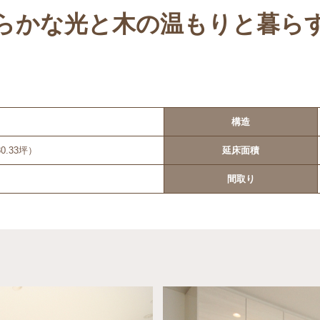
らかな光と木の温もりと暮ら
構造
30.33坪）
延床面積
間取り