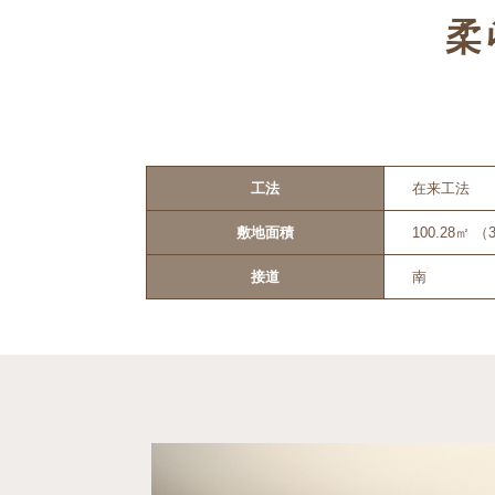
柔
工法
在来工法
敷地面積
100.28㎡ （
接道
南