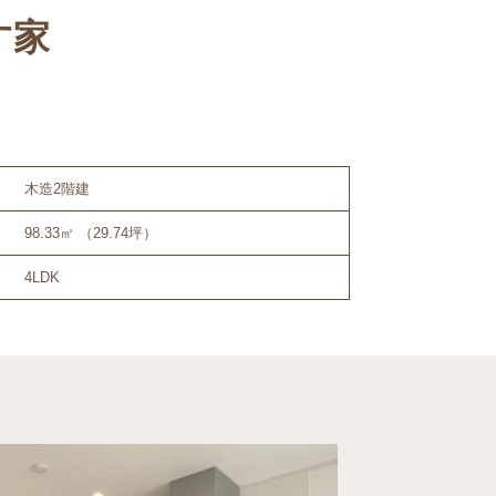
す家
木造2階建
98.33㎡ （29.74坪）
4LDK