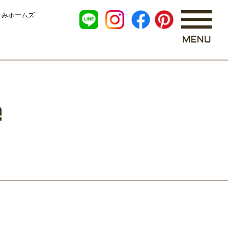
くみホームズ
e